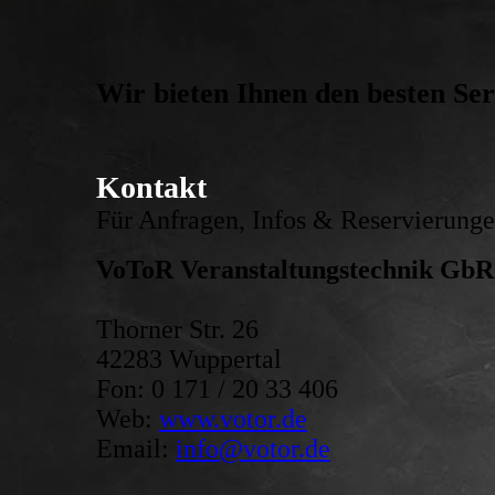
Wir bieten Ihnen den besten Ser
Kontakt
Für Anfragen, Infos & Reservierungen
VoToR Veranstaltungstechnik GbR
Thorner Str. 26
42283 Wuppertal
Fon: 0 171 / 20 33 406
Web:
www.votor.de
Email:
info@votor.de