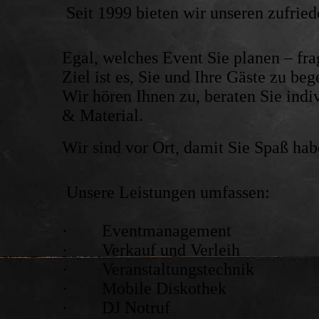
Seit 1999 bieten wir unseren zufrie
Egal, welches Event Sie planen – frag
Ziel ist es, Sie und Ihre Gäste zu beg
Wir hören Ihnen zu, beraten Sie ind
& Material.
Wir sind vor Ort, damit Sie Spaß hab
Unsere Leistungen umfassen:
· Eventmanagement
· Verkauf und Verleih
· Veranstaltungstechnik
· Mobile Diskothek
· DJ Notruf